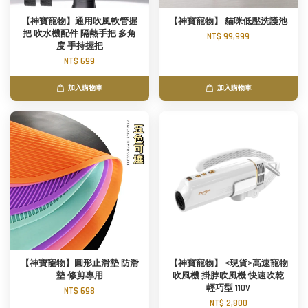
【神寶寵物】通用吹風軟管握
【神寶寵物】 貓咪低壓洗護池
把 吹水機配件 隔熱手把 多角
NT$ 99,999
度 手持握把
NT$ 699
加入購物車
加入購物車
【神寶寵物】圓形止滑墊 防滑
【神寶寵物】 <現貨>高速寵物
墊 修剪專用
吹風機 掛脖吹風機 快速吹乾
輕巧型 110V
NT$ 698
NT$ 2,800