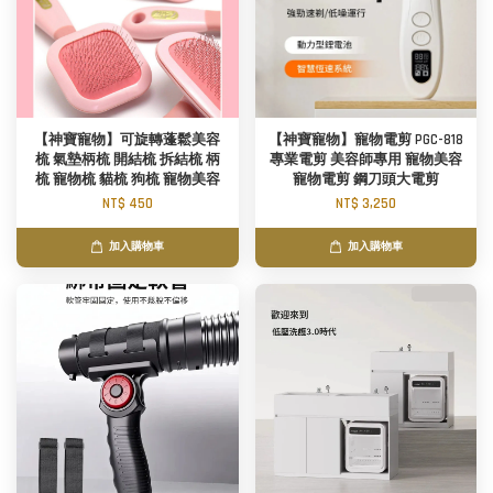
【神寶寵物】可旋轉蓬鬆美容
【神寶寵物】寵物電剪 PGC-818
梳 氣墊柄梳 開結梳 拆結梳 柄
專業電剪 美容師專用 寵物美容
梳 寵物梳 貓梳 狗梳 寵物美容
寵物電剪 鋼刀頭大電剪
NT$ 450
NT$ 3,250
加入購物車
加入購物車