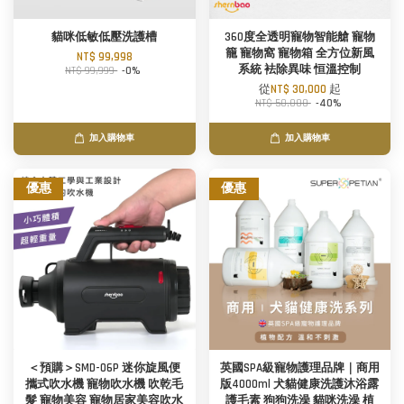
貓咪低敏低壓洗護槽
360度全透明寵物智能艙 寵物
籠 寵物窩 寵物箱 全方位新風
NT$ 99,998
系統 袪除異味 恒溫控制
NT$ 99,999
-0%
從
NT$ 30,000
起
NT$ 50,000
-40%
加入購物車
加入購物車
優惠
優惠
＜預購＞SMD-06P 迷你旋風便
英國SPA級寵物護理品牌｜商用
攜式吹水機 寵物吹水機 吹乾毛
版4000ml 犬貓健康洗護沐浴露
髮 寵物美容 寵物居家美容吹水
護毛素 狗狗洗澡 貓咪洗澡 植