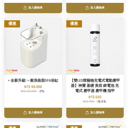
加入購物車
加入購物車
優惠
優惠
< 全新升級! > 衝浪曲面SPA浴缸
【雙LED燈寵物充電式電動磨甲
器】神寶 基礎 美容 鋰電池 充
NT$ 99,998
電式 磨甲器 磨甲機 指甲
NT$ 99,999
-0%
NT$ 650
NT$ 799
-18.6%
加入購物車
加入購物車