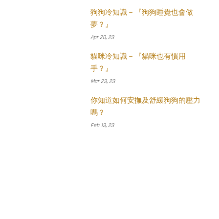
狗狗冷知識－『狗狗睡覺也會做
夢？』
Apr 20, 23
貓咪冷知識－『貓咪也有慣用
手？』
Mar 23, 23
你知道如何安撫及舒緩狗狗的壓力
嗎？
Feb 13, 23