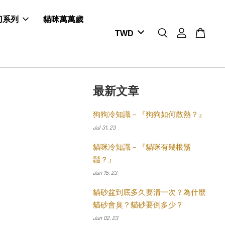
剪刀系列
貓咪萬萬歲
最新文章
狗狗冷知識－『狗狗如何散熱？』
Jul 31, 23
貓咪冷知識－『貓咪有幾根鬍
鬚？』
Jun 15, 23
貓砂盆到底多久要清一次？為什麼
貓砂會臭？貓砂要倒多少？
Jun 02, 23