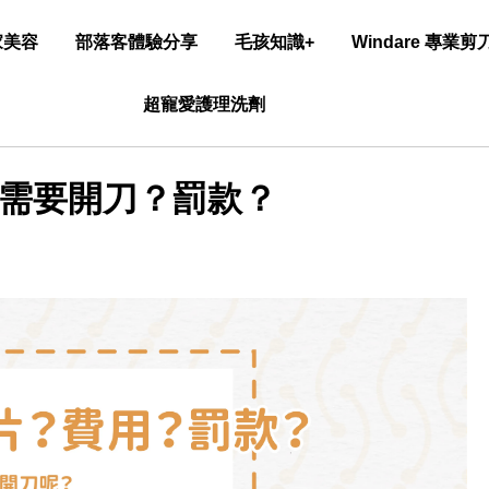
家美容
部落客體驗分享
毛孩知識+
Windare 專業
超寵愛護理洗劑
需要開刀？罰款？