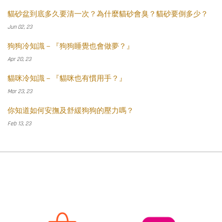
貓砂盆到底多久要清一次？為什麼貓砂會臭？貓砂要倒多少？
Jun 02, 23
狗狗冷知識－『狗狗睡覺也會做夢？』
Apr 20, 23
貓咪冷知識－『貓咪也有慣用手？』
Mar 23, 23
你知道如何安撫及舒緩狗狗的壓力嗎？
Feb 13, 23