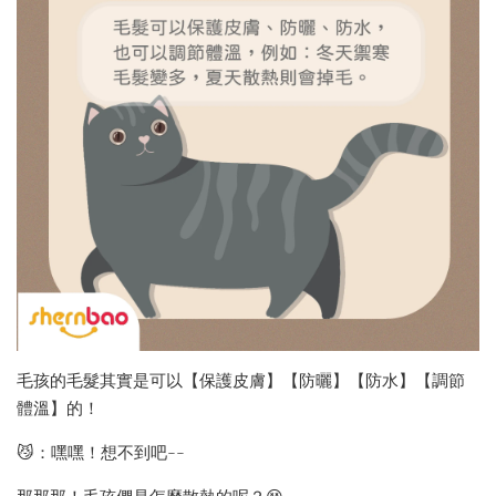
毛孩的毛髮其實是可以【保護皮膚】【防曬】【防水】【調節
體溫】的！
😼：嘿嘿！想不到吧~~