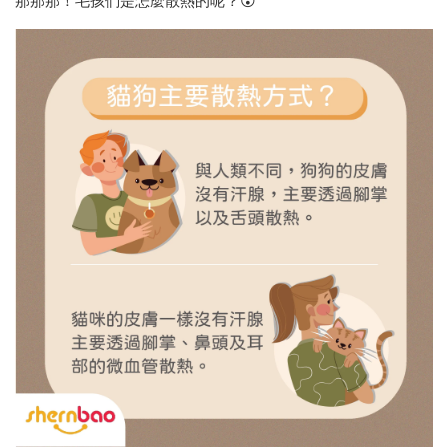
那那那！毛孩們是怎麼散熱的呢？😵