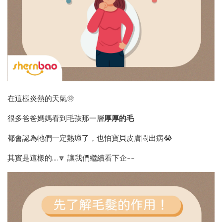
在這樣炎熱的天氣🌞
很多爸爸媽媽看到毛孩那一層
厚厚的毛
都會認為牠們一定熱壞了，也怕寶貝皮膚悶出病😭
其實是這樣的....🔽 讓我們繼續看下企~~