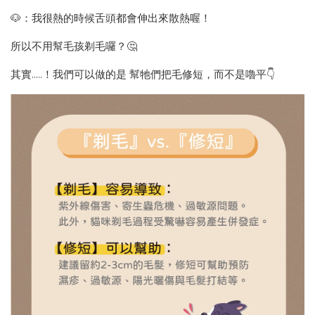
🐶：我很熱的時候舌頭都會伸出來散熱喔！
所以不用幫毛孩剃毛囉？🤔
其實.....！我們可以做的是 幫牠們把毛修短，而不是嚕平👇