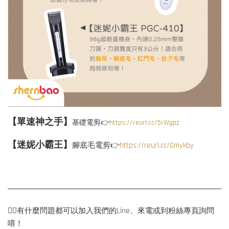
【單速神之手】
基礎電剪👉
https://reurl.cc/5rWgpz
【迷妮小霸王】
腳底毛電剪👉
https://reurl.cc/Gmykby
💁‍♀️有什麼問題都可以加入我們的Line、來電或到粉絲專頁詢問
唷！