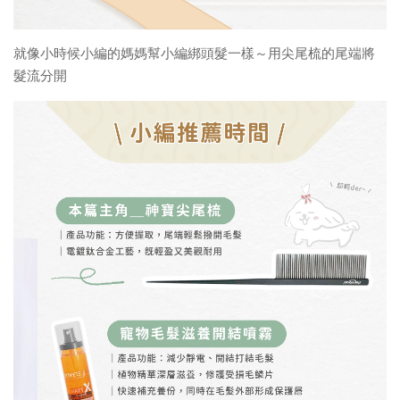
就像小時候小編的媽媽幫小編綁頭髮一樣～用尖尾梳的尾端將
髮流分開