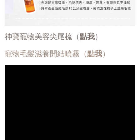
神寶寵物美容尖尾梳（
點我
）
寵物毛髮滋養開結噴霧（
點我
）