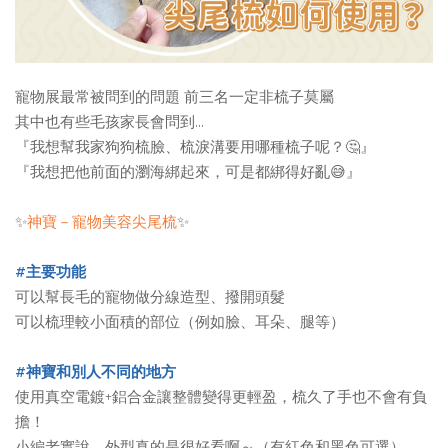
寵物展最常被問到的問題 前三名一定非梳子莫屬
其中也有些毛孩家長會問到...
『我想幫我家狗狗梳臉、梳淚溝要用哪種梳子呢？🤔』
『我想把他前面的瀏海綁起來，可是都綁得好亂😅』
✨
神寶－寵物美容尖尾梳
✨
#主要功能
可以幫長毛的寵物做分線造型、撥開頭髮
可以梳理較小面積的部位（例如臉、耳朵、腿等）
#神寶和別人不同的地方
使用真空電鍍+鋁合金讓整體變得更輕盈，梳久了手也不會有負
擔！
小編老實說，外型真的是很好看啊～（有紅色和黑色可選）