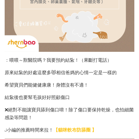
：喂喂～獸醫院嗎？我要預約結紥！（果斷打電話）
原來結紥的好處這麼多😻相信爸媽的心情一定是一樣的
希望寶貝們能健健康康！身體沒有不適！
結紥後也要幫毛孩好好照顧傷口
❌絕對不能讓寶貝舔到傷口唷！除了傷口要保持乾燥，也怕細菌
感染等問題！
J小編的推薦時間來拉！
【貓咪軟布防舔圈 】