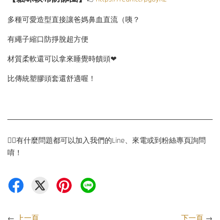
多種可愛造型直接讓爸媽鼻血直流（咦？
有繩子縮口防掙脫超方便
材質柔軟還可以拿來睡覺時饋頭❤
比傳統塑膠頭套還舒適喔！
💁‍♀️有什麼問題都可以加入我們的Line、來電或到粉絲專頁詢問
唷！
←
上一頁
下一頁
→