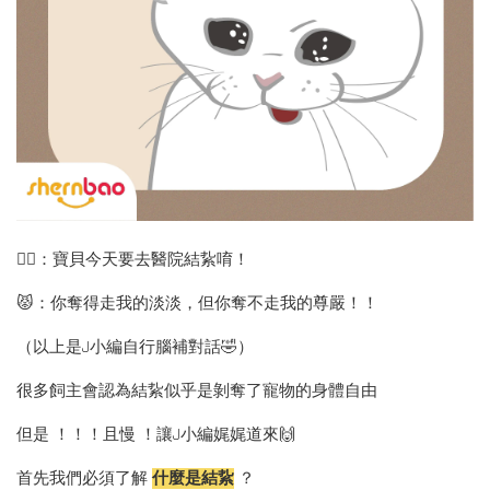
💁‍♀️：寶貝今天要去醫院結紥唷！
😾：你奪得走我的淡淡，但你奪不走我的尊嚴！！
（以上是J小編自行腦補對話🤣）
很多飼主會認為結紥似乎是剝奪了寵物的身體自由
但是 ！！！且慢 ！讓J小編娓娓道來🙌
首先我們必須了解
什麼是結紥
？