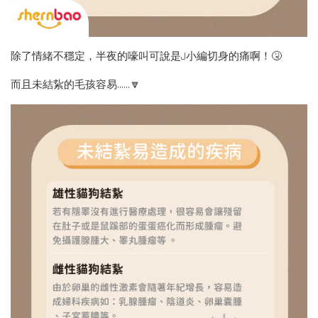
除了情緒不穩定，半夜的嚎叫可說是J小編切身的痛啊！🤧
而且未結紥的毛孩容易......🔽