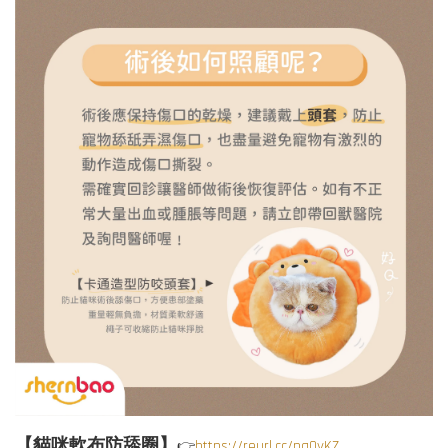
【貓咪軟布防舔圈】
👉
https://reurl.cc/pg0yKZ