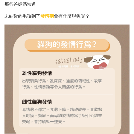
那爸爸媽媽知道
未結紥的毛孩到了
發情期
會有什麼現象呢？