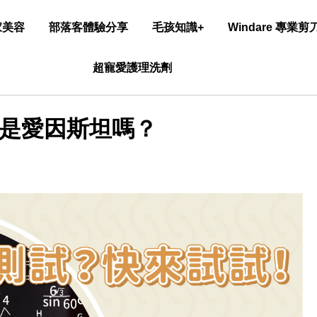
家美容
部落客體驗分享
毛孩知識+
Windare 專業
超寵愛護理洗劑
是愛因斯坦嗎？