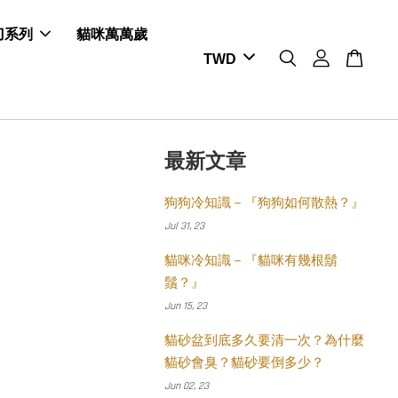
剪刀系列
貓咪萬萬歲
最新文章
狗狗冷知識－『狗狗如何散熱？』
Jul 31, 23
貓咪冷知識－『貓咪有幾根鬍
鬚？』
Jun 15, 23
貓砂盆到底多久要清一次？為什麼
貓砂會臭？貓砂要倒多少？
Jun 02, 23