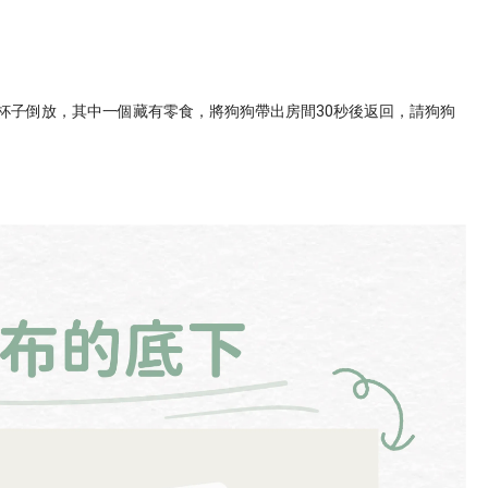
杯子倒放，其中一個藏有零食，將狗狗帶出房間30秒後返回，請狗狗