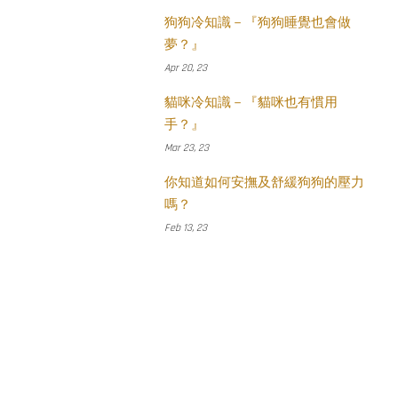
狗狗冷知識－『狗狗睡覺也會做
夢？』
Apr 20, 23
貓咪冷知識－『貓咪也有慣用
手？』
Mar 23, 23
你知道如何安撫及舒緩狗狗的壓力
嗎？
Feb 13, 23