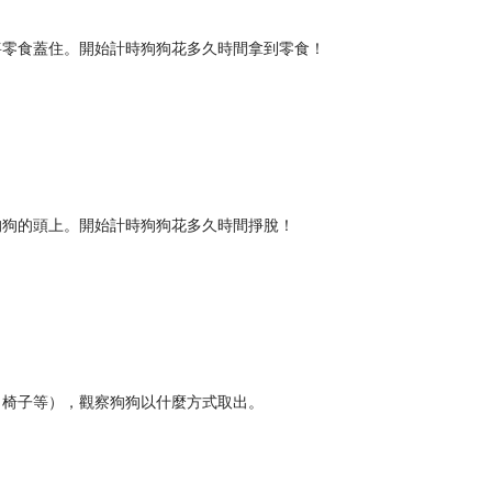
將零食蓋住。開始計時狗狗花多久時間拿到零食！
狗狗的頭上。開始計時狗狗花多久時間掙脫！
、椅子等），觀察狗狗以什麼方式取出。