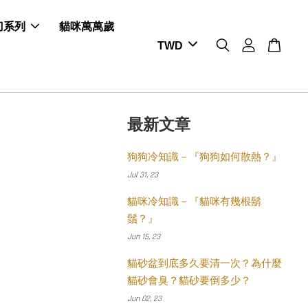
剪刀系列
貓咪萬萬歲
最新文章
狗狗冷知識－『狗狗如何散熱？』
Jul 31, 23
貓咪冷知識－『貓咪有幾根鬍
鬚？』
Jun 15, 23
貓砂盆到底多久要清一次？為什麼
貓砂會臭？貓砂要倒多少？
Jun 02, 23