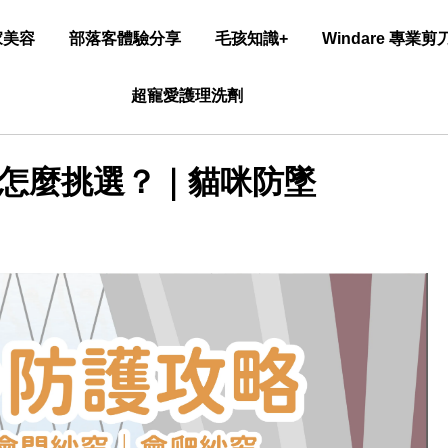
家美容
部落客體驗分享
毛孩知識+
Windare 專業
超寵愛護理洗劑
怎麼挑選？｜貓咪防墜