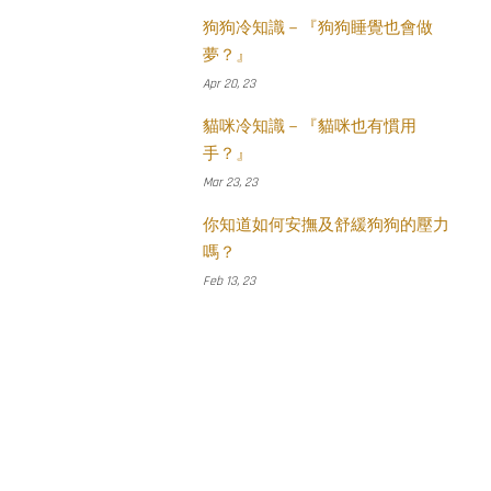
狗狗冷知識－『狗狗睡覺也會做
夢？』
Apr 20, 23
貓咪冷知識－『貓咪也有慣用
手？』
Mar 23, 23
你知道如何安撫及舒緩狗狗的壓力
嗎？
Feb 13, 23