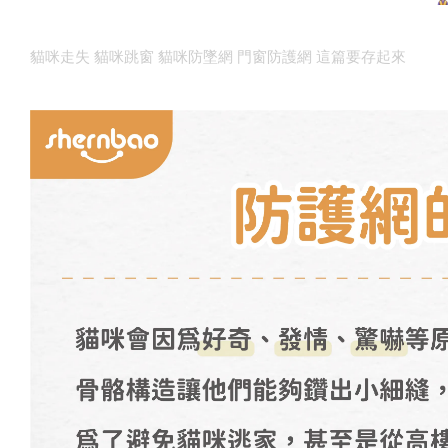
貓咪走失
貓咪跳窗
貓咪防墜網
門窗防護網 這篇要存起來