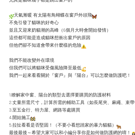
尤其是貓咪幾乎都是跳出窗戶的
天氣漸暖 有太陽有鳥蝴蝶在窗戶外頭飛
不免引發了貓咪的好奇心
並且又迎來奶貓潮的高峰（6個月大時會開始發情）
這些都可能是造成貓咪想衝出窗戶的原因
但他們卻不知道會帶來什麼樣的危險
我們不能改變外在環境
但我們可以將貓咪受傷風險降至最低
我們一起來看看關於『窗戶』與『陽台』可以怎麼做防護吧！
1.瞭解家中窗、陽台的類型去選擇要購買的防護材料
2.丈量所需尺寸，計算所需的輔助工具（如長尾夾、麻繩、束帶
3.至五金行、特力屋、網路等處購買
4.開始施工
5.拉扯看看是否堅固！（不要小看想蹺家的暴力貓貓）
最後最後～希望大家可以和小編分享你是如何做防護網的唷！