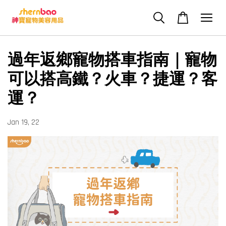
過年返鄉寵物搭車指南｜寵物
可以搭高鐵？火車？捷運？客
運？
Jan 19, 22