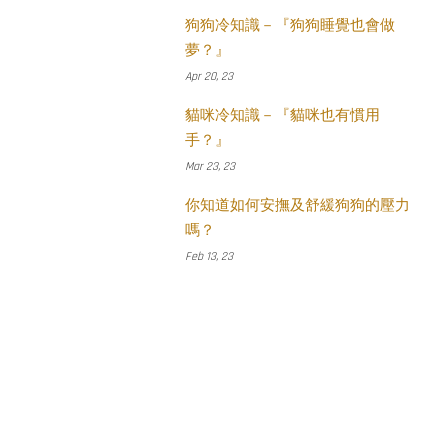
狗狗冷知識－『狗狗睡覺也會做
夢？』
Apr 20, 23
貓咪冷知識－『貓咪也有慣用
手？』
Mar 23, 23
你知道如何安撫及舒緩狗狗的壓力
嗎？
Feb 13, 23