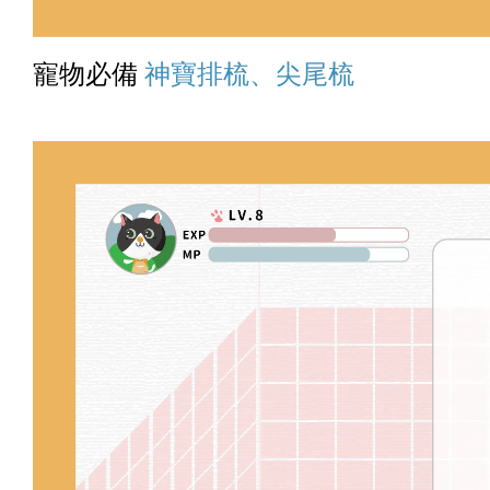
寵物必備
神寶排梳、尖尾梳