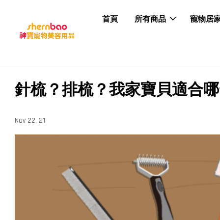
首頁
所有商品
寵物居
針梳？排梳？我家寶貝適合哪
Nov 22, 21