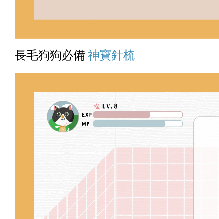
長毛狗狗必備
神寶針梳