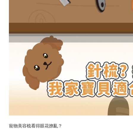
寵物美容梳看得眼花撩亂？