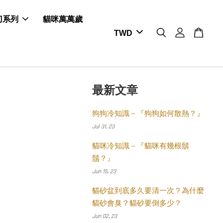
剪刀系列
貓咪萬萬歲
最新文章
狗狗冷知識－『狗狗如何散熱？』
Jul 31, 23
貓咪冷知識－『貓咪有幾根鬍
鬚？』
Jun 15, 23
貓砂盆到底多久要清一次？為什麼
貓砂會臭？貓砂要倒多少？
Jun 02, 23