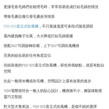
更讓毛爸毛媽們在梳理毛時，常常容易造成打結毛躁的情況
導致毛囊拉傷引發毛囊炎等情形
PSD-920直立式吹風機
，不只風速溫度可多段式隨意調節
還內建負離子出風，大大降低打結毛躁困擾
搭配360°可調旋轉吹嘴，上下360°可調吹風機身
完美的組合易於任何角度定位
但組裝後的PSD-920直立式吹風機，卻也有個缺點，就是有點佔
空間
比起一般掃水機或吹毛機，空間設計上還有改善的進步
110W電壓很符合一般人的貼心設計，機身雖不小，腳架移動更
靈巧又堅固
對大型犬隻來說，PSD-920直立式吹風機，是個不錯的選擇