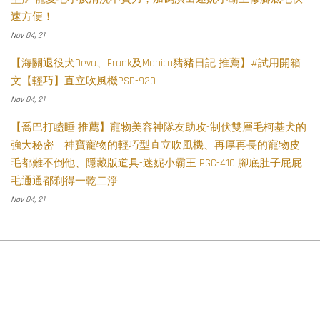
速方便！
Nov 04, 21
【海關退役犬Deva、Frank及Monica豬豬日記 推薦】#試用開箱
文【輕巧】直立吹風機PSD-920
Nov 04, 21
【喬巴打瞌睡 推薦】寵物美容神隊友助攻-制伏雙層毛柯基犬的
強大秘密｜神寶寵物的輕巧型直立吹風機、再厚再長的寵物皮
毛都難不倒他、隱藏版道具-迷妮小霸王 PGC-410 腳底肚子屁屁
毛通通都剃得一乾二淨
Nov 04, 21