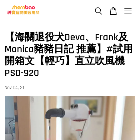
【海關退役犬Deva、Frank及
Monica豬豬日記 推薦】#試用
開箱文【輕巧】直立吹風機
PSD-920
Nov 04, 21