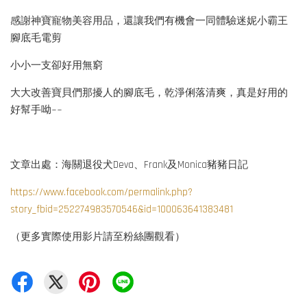
感謝神寶寵物美容用品，還讓我們有機會一同體驗迷妮小霸王
腳底毛電剪
小小一支卻好用無窮
大大改善寶貝們那擾人的腳底毛，乾淨俐落清爽，真是好用的
好幫手呦~~
文章出處：海關退役犬Deva、Frank及Monica豬豬日記
https://www.facebook.com/permalink.php?
story_fbid=252274983570546&id=100063641383481
（更多實際使用影片請至粉絲團觀看）