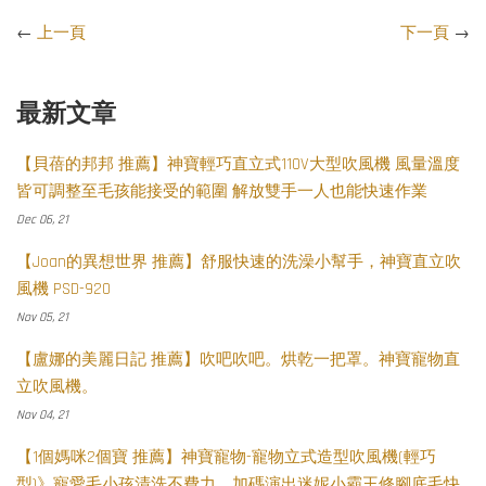
←
上一頁
下一頁
→
最新文章
【貝蓓的邦邦 推薦】神寶輕巧直立式110V大型吹風機 風量溫度
皆可調整至毛孩能接受的範圍 解放雙手一人也能快速作業
Dec 06, 21
【Joan的異想世界 推薦】舒服快速的洗澡小幫手，神寶直立吹
風機 PSD-920
Nov 05, 21
【盧娜的美麗日記 推薦】吹吧吹吧。烘乾一把罩。神寶寵物直
立吹風機。
Nov 04, 21
【1個媽咪2個寶 推薦】神寶寵物-寵物立式造型吹風機(輕巧
型)》寵愛毛小孩清洗不費力，加碼演出迷妮小霸王修腳底毛快