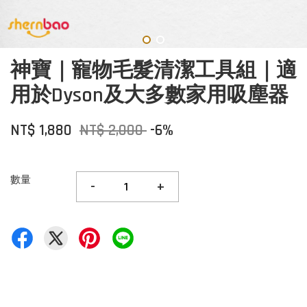
神寶｜寵物毛髮清潔工具組｜適
用於Dyson及大多數家用吸塵器
NT$ 1,880
NT$ 2,000
-6%
數量
-
+