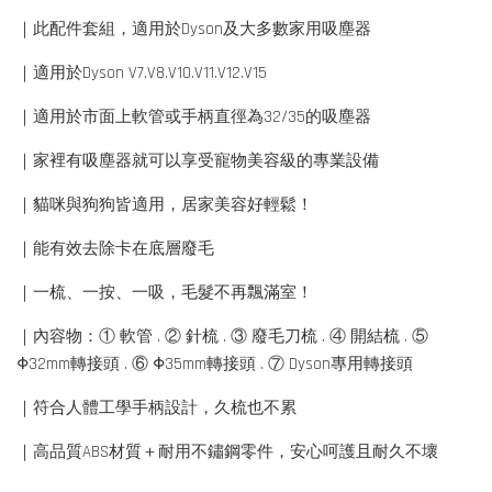
｜此配件套組，適用於Dyson及大多數家用吸塵器
｜適用於Dyson V7.V8.V10.V11.V12.V15
｜適用於市面上軟管或手柄直徑為32/35的吸塵器
｜家裡有吸塵器就可以享受寵物美容級的專業設備
｜貓咪與狗狗皆適用，居家美容好輕鬆！
｜能有效去除卡在底層廢毛
｜一梳、一按、一吸，毛髮不再飄滿室！
｜內容物：① 軟管 . ② 針梳 . ③ 廢毛刀梳 . ④ 開結梳 . ⑤
Φ32mm轉接頭 . ⑥ Φ35mm轉接頭 . ⑦ Dyson專用轉接頭
｜符合人體工學手柄設計，久梳也不累
｜高品質ABS材質＋耐用不鏽鋼零件，安心呵護且耐久不壞