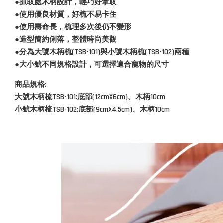
●抓取處木柄設計，輕巧好拿取
●使用優良材質，好梳不易卡住
●使用壽命長，梳理多次後仍不變形
●造型簡約俐落，整體時尚美觀
●分為大號木柄梳(TSB-101)與小號木柄梳(TSB-102)兩種
●大小號不同規格設計，可選擇適合寵物的尺寸
商品規格:
大號木柄梳TSB-101:底部(12cmX6cm)、木柄10cm
小號木柄梳TSB-102:底部(9cmX4.5cm)、木柄10cm