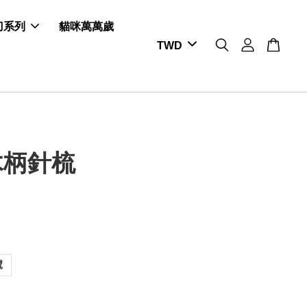
剪刀系列
貓咪萬萬歲
木柄針梳
號