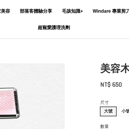
家美容
部落客體驗分享
毛孩知識+
Windare 專業
超寵愛護理洗劑
美容
NT$ 650
尺寸
大號
小
數量