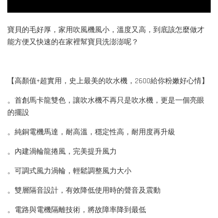
寶貝的毛好厚，家用吹風機風小，溫度又高，到底該怎麼做才
能方便又快速的在家裡幫寶貝洗澎澎呢？
【高顏值+超實用，史上最美的吹水機，2600給你粉嫩好心情】
。首創馬卡龍雙色，讓吹水機不再只是吹水機，更是一個亮眼
的擺設
。純銅電機馬達，耐高溫，穩定性高，耐用度再升級
。內建渦輪龍捲風，完美提升風力
。可調式風力渦輪，輕鬆調整風力大小
。雙層隔音設計，有效降低使用時的聲音及震動
。電路與電機隔離技術，將故障率降到最低