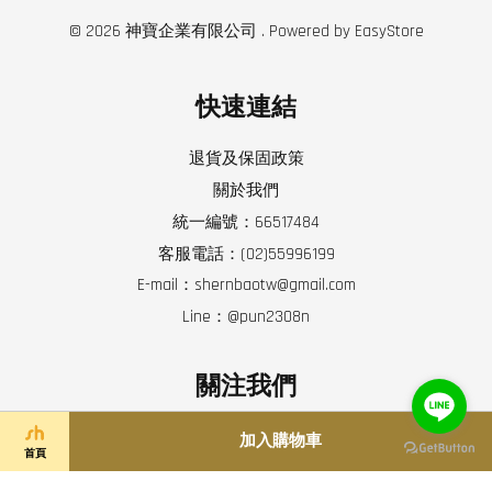
© 2026 神寶企業有限公司 . Powered by
EasyStore
快速連結
退貨及保固政策
關於我們
統一編號：66517484
客服電話：(02)55996199
E-mail：shernbaotw@gmail.com
Line：@pun2308n
關注我們
Facebook
Instagram
YouTube
Line
加入購物車
首頁