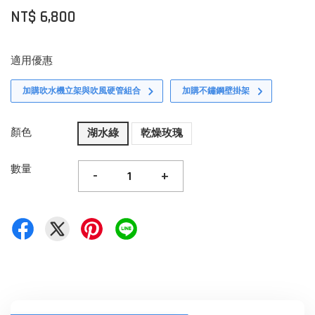
NT$ 6,800
適用優惠
加購吹水機立架與吹風硬管組合
加購不鏽鋼壁掛架
顏色
湖水綠
乾燥玫瑰
數量
-
+