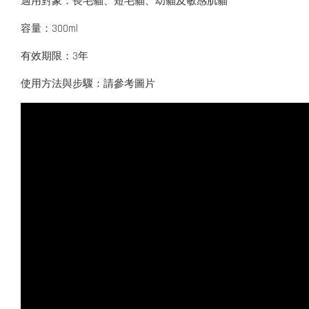
適用對象：長毛貓、短毛貓、幼貓及敏感肌貓
容量：300ml
有效期限：3年
使用方法與步驟：請參考圖片