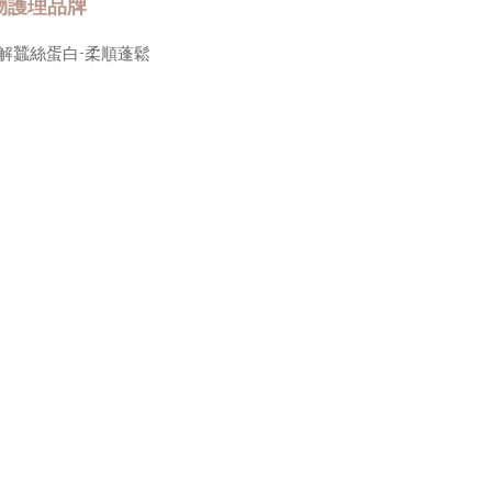
物護理品牌
解蠶絲蛋白-柔順蓬鬆