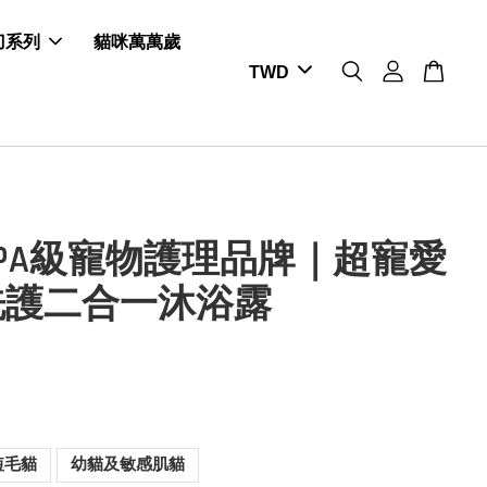
剪刀系列
貓咪萬萬歲
PA級寵物護理品牌｜超寵愛
洗護二合一沐浴露
短毛貓
幼貓及敏感肌貓