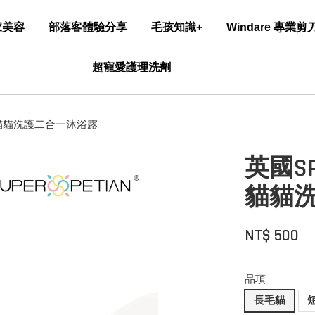
家美容
部落客體驗分享
毛孩知識+
Windare 專業
超寵愛護理洗劑
貓貓洗護二合一沐浴露
英國S
貓貓
NT$ 500
品項
長毛貓