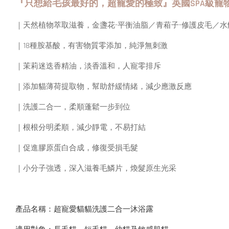
『只想給毛孩最好的，超寵愛的極致』英國SPA級寵
｜天然植物萃取滋養，金盞花-平衡油脂／青葙子-修護皮毛／水
｜18種胺基酸，有害物質零添加，純淨無刺激
｜茉莉迷迭香精油，淡香溫和，人寵零排斥
｜添加貓薄荷提取物，幫助舒緩情緒，減少應激反應
｜洗護二合一，柔順蓬鬆一步到位
｜根根分明柔順，減少靜電，不易打結
｜促進膠原蛋白合成，修復受損毛髮
｜小分子強透，深入滋養毛鱗片，煥髮原生光采
產品名稱：超寵愛貓貓洗護二合一沐浴露