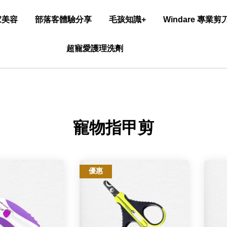
家美容
部落客體驗分享
毛孩知識+
Windare 專業
超寵愛護理洗劑
寵物指甲剪
優惠