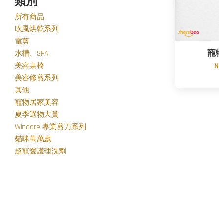
類別
所有商品
吹風烘乾系列
電剪
寵
水槽、SPA
美容桌椅
N
美容修剪系列
其他
寵物居家美容
夏季選物大賞
Windare 專業剪刀系列
貓咪萬萬歲
超寵愛護理洗劑