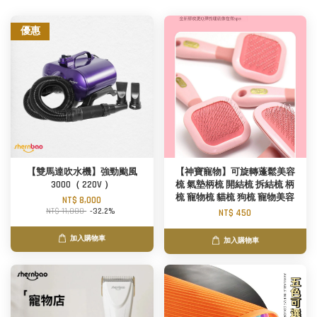
優惠
【雙馬達吹水機】強勁颱風
【神寶寵物】可旋轉蓬鬆美容
3000（ 220V ）
梳 氣墊柄梳 開結梳 拆結梳 柄
梳 寵物梳 貓梳 狗梳 寵物美容
NT$ 8,000
NT$ 11,800
-32.2%
NT$ 450
加入購物車
加入購物車