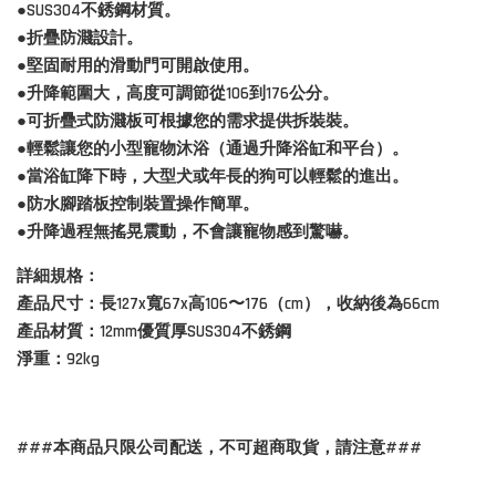
●SUS304不銹鋼材質。
●折疊防濺設計。
●堅固耐用的滑動門可開啟使用。
●升降範圍大，高度可調節從106到176公分。
●可折疊式防濺板可根據您的需求提供拆裝裝。
●輕鬆讓您的小型寵物沐浴（通過升降浴缸和平台）。
●當浴缸降下時，大型犬或年長的狗可以輕鬆的進出。
●防水腳踏板控制裝置操作簡單。
●升降過程無搖晃震動，不會讓寵物感到驚嚇。
詳細規格：
產品尺寸：長127x寬67x高106〜176（cm），收納後為66cm
產品材質：12mm優質厚SUS304不銹鋼
淨重：92kg
###本商品只限公司配送，不可超商取貨，請注意###