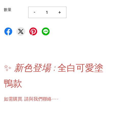
數量
-
+
✨
新色登場 :
全白可愛
塗
鴨款
如需購買, 請與我們聯絡~~~