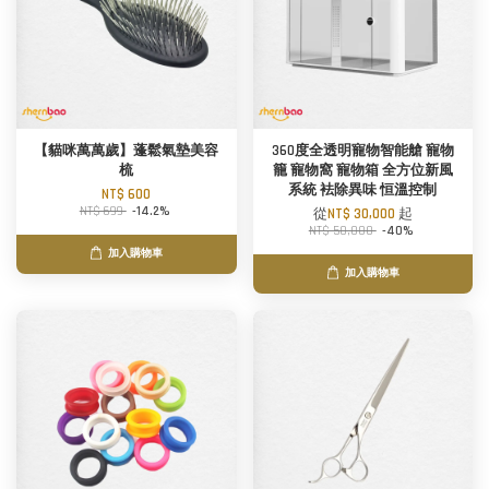
【貓咪萬萬歲】蓬鬆氣墊美容
360度全透明寵物智能艙 寵物
梳
籠 寵物窩 寵物箱 全方位新風
系統 袪除異味 恒溫控制
NT$ 600
NT$ 699
-14.2%
從
NT$ 30,000
起
NT$ 50,000
-40%
加入購物車
加入購物車