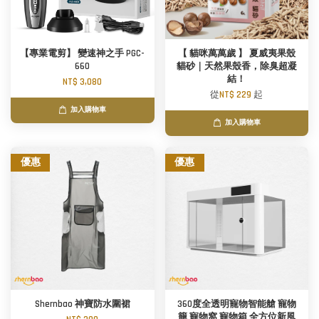
【專業電剪】 變速神之手 PGC-
【 貓咪萬萬歲 】 夏威夷果殼
660
貓砂｜天然果殼香，除臭超凝
結！
NT$ 3,080
從
NT$ 229
起
加入購物車
加入購物車
優惠
優惠
Shernbao 神寶防水圍裙
360度全透明寵物智能艙 寵物
籠 寵物窩 寵物箱 全方位新風