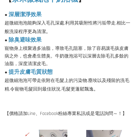
深層潔淨效果
●
超微細泡泡能夠深入毛孔深處,利用其吸附性將污垢帶走,相比一
。
般洗澡程序更為清潔
除臭避味效果
●
寵物身上積聚過多油脂，導致毛孔阻塞，除了容易讓毛孩皮膚
病之外，也會產生體臭。牛奶微泡浴可以深層去除毛孔多餘的
油脂，深度清潔皮毛。
提升皮膚毛質狀態
●
超微細泡泡可帶走依附在毛髮上的污染物.塵埃以及殘留的洗毛
。
精,令寵物毛髮回到最佳狀況,毛髮更蓬鬆飄逸
【價格請加Line、Facebook粉絲專業私訊或是電話詢問～！】