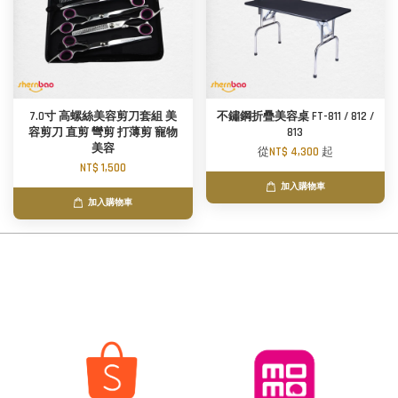
7.0寸 高螺絲美容剪刀套組 美
不鏽鋼折疊美容桌 FT-811 / 812 /
容剪刀 直剪 彎剪 打薄剪 寵物
813
美容
從
NT$ 4,300
起
NT$ 1,500
加入購物車
加入購物車