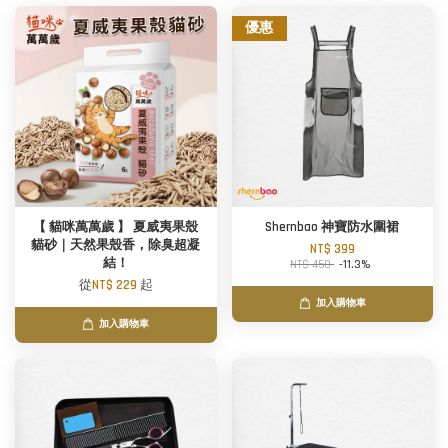
優惠
【 貓咪萬萬歲 】 夏威夷果殼
Shernbao 神寶防水圍裙
貓砂｜天然果殼香，除臭超凝
NT$ 399
結！
NT$ 450
-11.3%
從
NT$ 229
起
加入購物車
加入購物車