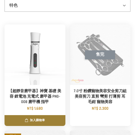
售完
【超靜音磨甲器】神寶 基礎 美
7.0寸 粉鑽寵物美容安全剪刀組
容 鋰電池 充電式 磨甲器 PNG-
美容剪刀 直剪 彎剪 打薄剪 耳
008 磨甲機 指甲
毛鉗 寵物美容
NT$ 1,680
NT$ 2,300
加入購物車