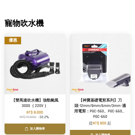
寵物吹水機
優惠
【雙馬達吹水機】強勁颱風
【神寶基礎電剪系列】刀
3000（ 220V ）
頭-12mm/9mm/6mm/3mm-適
用電剪：PGC-560、PGC-660、
NT$ 8,000
PGC-660
NT$ 11,800
-32.2%
從
NT$ 800
起
加入購物車