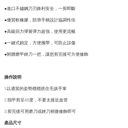
●進口不鏽鋼刀刃鋒利安全，一剪即斷
●優質軟橡膠，防滑手柄設計協調性佳
●高級回力彈簧彈力超強，使用更流暢
●一鍵式鎖定，方便攜帶，可防止誤傷
●附贈磨甲銼刀一把，讓您剪完後可方便修飾
操作說明
1.以適當的姿勢穩穩抓住毛孩手掌
2.指甲剪呈45度，不要太接近血管
3.剪完後可用磨刀或銼刀稍微修飾即可
產品尺寸