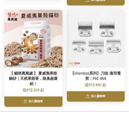
加入購物車
【 貓咪萬萬歲 】 夏威夷果殼
【shernbao系列】刀頭-適用電
貓砂｜天然果殼香，除臭超凝
剪：PGC-868
結！
從
NT$ 850
起
從
NT$ 229
起
加入購物車
加入購物車