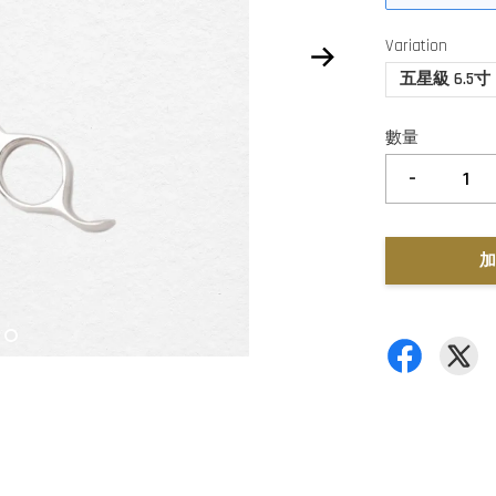
Variation
五星級 6.5寸
數量
-
加