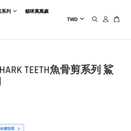
剪刀系列
貓咪萬萬歲
HARK TEETH魚骨剪系列 鯊
刀
用矽膠指環