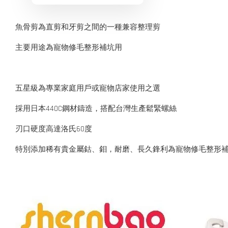
魚骨剪為直剪和牙剪之間的一種兼容整理剪
主要用途為寵物修毛整形補坑用
五星級為專業家庭用戶或寵物店家使用之選
採用日本440C鋼材鑄造，搭配台灣生產鬆緊螺絲
刃口硬度高達洛氏60度
特別添加稀有貴金屬鈷、鉬，耐磨、長久鋒利為寵物修毛整形