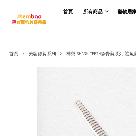
首頁
所有商品
寵物居
›
›
首頁
美容修剪系列
神寶 SHARK TEETH魚骨剪系列 鯊