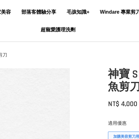
家美容
部落客體驗分享
毛孩知識+
Windare 專業
超寵愛護理洗劑
魚剪刀
神寶 S
魚剪
NT$ 4,000
適用優惠
加購美容剪刀