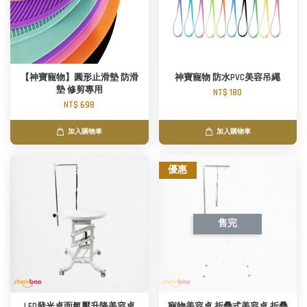
【神寶寵物】圓形止滑墊 防滑
神寶寵物 防水PVC美容吊繩
墊 修剪專用
NT$ 180
NT$ 698
加入購物車
加入購物車
優惠
售完
LED發光桌面氣壓升降美容桌
寵物美容桌 折疊式美容桌 折疊