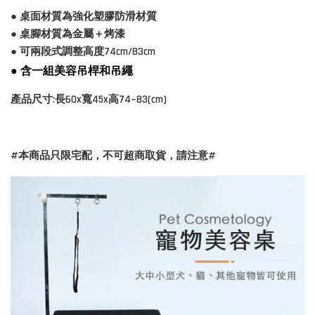
● 桌面材質為強化塑膠防滑材質
● 桌腳材質為金屬＋烤漆
● 可兩段式調整高度74cm/83cm
● 含一組美容吊桿和吊繩
產品尺寸:長60x寬45x高74~83(cm)
#本商品只限宅配，不可超商取貨，請注意#