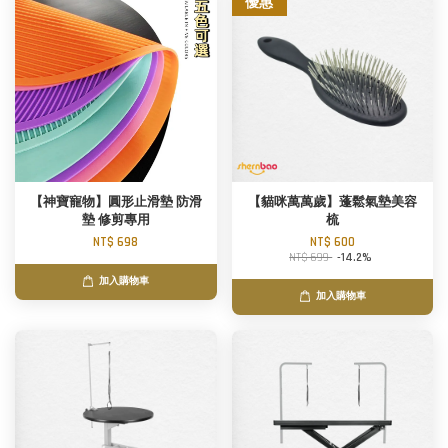
優惠
【神寶寵物】圓形止滑墊 防滑
【貓咪萬萬歲】蓬鬆氣墊美容
墊 修剪專用
梳
NT$ 698
NT$ 600
NT$ 699
-14.2%
加入購物車
加入購物車