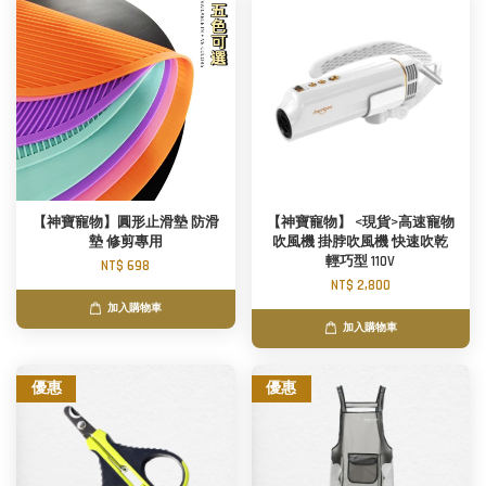
【神寶寵物】圓形止滑墊 防滑
【神寶寵物】 <現貨>高速寵物
墊 修剪專用
吹風機 掛脖吹風機 快速吹乾
輕巧型 110V
NT$ 698
NT$ 2,800
加入購物車
加入購物車
優惠
優惠