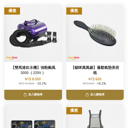
優惠
優惠
【雙馬達吹水機】強勁颱風
【貓咪萬萬歲】蓬鬆氣墊美容
3000（ 220V ）
梳
NT$ 8,000
NT$ 600
NT$ 11,800
-32.2%
NT$ 699
-14.2%
加入購物車
加入購物車
優惠