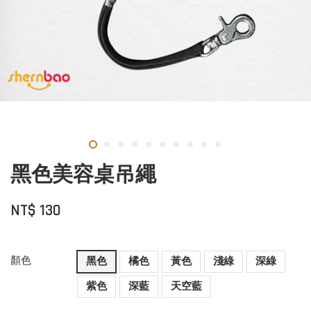
黑色美容桌吊繩
NT$ 130
顏色
黑色
橘色
黃色
淺綠
深綠
紫色
深藍
天空藍