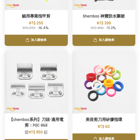
貓用專業指甲剪
Shernbao 神寶防水圍裙
NT$ 250
NT$ 399
NT$ 299
-16.4%
NT$ 450
-11.3%
加入購物車
加入購物車
【shernbao系列】刀頭-適用電
美容剪刀用矽膠指環
剪：PGC-868
NT$ 60
從
NT$ 850
起
加入購物車