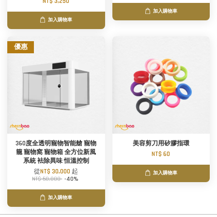
NT$ 3,250
加入購物車
加入購物車
優惠
360度全透明寵物智能艙 寵物
美容剪刀用矽膠指環
籠 寵物窩 寵物箱 全方位新風
NT$ 60
系統 袪除異味 恒溫控制
從
NT$ 30,000
起
加入購物車
NT$ 50,000
-40%
加入購物車