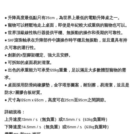
● 升降高度最低點只有25cm，為世界上最低的電動升降桌之一。
● 寵物可以輕鬆地走上桌面，即使是年紀較大或重病的寵物也可以。
● 世界頂級線性執行器提供平穩、無振動的操作和長期的可靠性。
● SKF滾珠軸承在升降部件中讓操作時平穩且無振動，並且還具有持
久可靠的運行性。
● 創新的X型腳架穩定、強大且安靜。
● 可拆卸的桌面易於清潔。
● 出色的承重能力可承受120kg重量，足以滿足大多數體型寵物的需
求。
● 桌面採用防滑純橡膠墊，金字塔形圖案，耐刮擦，易清潔，並且是
防水7層膠合板材質。
● 尺寸為126cm x 65cm，高度可在25cm至95cm之間調節。
詳細規格：
上升速度:13mm / s（無負重）或11.5mm / s（63kg負重時）
下降速度:14.5mm / s（無負重）或15mm / s（63kg負重時）