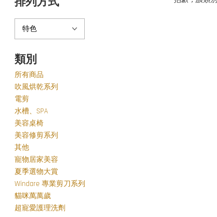
排列方式
類別
所有商品
吹風烘乾系列
電剪
水槽、SPA
美容桌椅
美容修剪系列
其他
寵物居家美容
夏季選物大賞
Windare 專業剪刀系列
貓咪萬萬歲
超寵愛護理洗劑