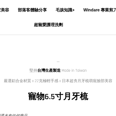
家美容
部落客體驗分享
毛孩知識+
Windare 專業
超寵愛護理洗劑
＿
堅持
台灣生產製造
Made in Taiwan
嚴選
鋁合金材質 x 2
2克極輕手感 x
日本超夯月牙梳萌寵臉部美容
寵物6.5寸月牙梳
別還未有任何商品。