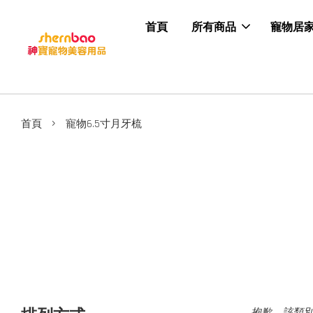
首頁
所有商品
寵物居
›
首頁
寵物6.5寸月牙梳
抱歉，該類