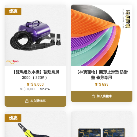
優惠
【雙馬達吹水機】強勁颱風
【神寶寵物】圓形止滑墊 防滑
3000（ 220V ）
墊 修剪專用
NT$ 8,000
NT$ 698
NT$ 11,800
-32.2%
加入購物車
加入購物車
優惠