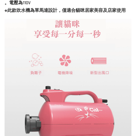
。電壓為110V
※此款吹水機為單馬達設計，僅適合貓咪居家美容及店家使用