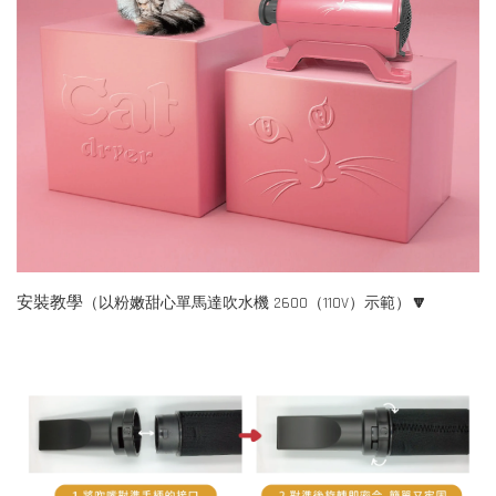
安裝教學
🔽
（以粉嫩甜心單馬達吹水機 2600（110V）示範）