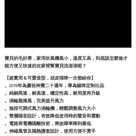
寶貝的毛好厚，家用吹風機風小，溫度又高，到底該怎麼做才
能方便又快速的在家裡幫寶貝洗澎澎呢？
【超實用＆可愛造型，頑皮喵咪一次都給你】
。2019年為慶祝神寶二十週年，專為貓咪定制出品
。純銅馬達，耐高溫，穩定性高，耐用度再升級
。渦輪龍捲風，完美提升風力
。無段可調式風力渦輪機，輕鬆調整風力大小
。雙層隔音設計，有效降低使用時的聲音和震動
。電路與電機隔離技術，將故障率降到最低
。伸縮風管及隔熱護套設計，使用方便不燙手