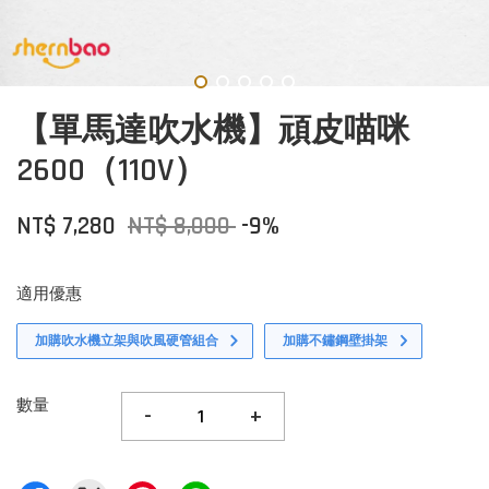
【單馬達吹水機】頑皮喵咪
2600（110V）
NT$ 7,280
NT$ 8,000
-9%
適用優惠
加購吹水機立架與吹風硬管組合
加購不鏽鋼壁掛架
數量
-
+