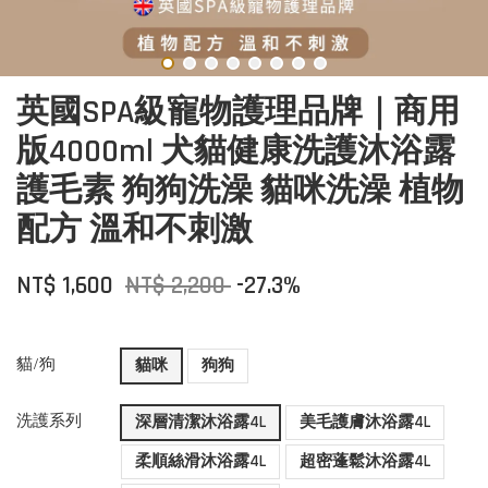
英國SPA級寵物護理品牌｜商用
版4000ml 犬貓健康洗護沐浴露
護毛素 狗狗洗澡 貓咪洗澡 植物
配方 溫和不刺激
NT$ 1,600
NT$ 2,200
-27.3%
貓/狗
貓咪
狗狗
洗護系列
深層清潔沐浴露4L
美毛護膚沐浴露4L
柔順絲滑沐浴露4L
超密蓬鬆沐浴露4L