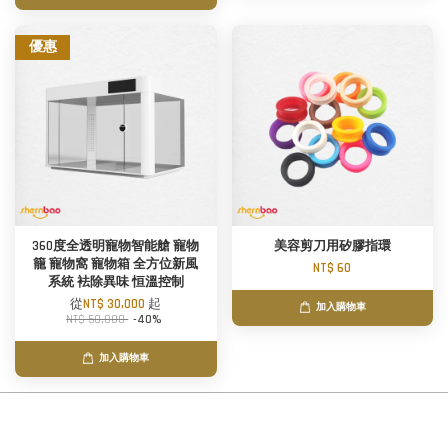
優惠
360度全透明寵物智能艙 寵物
美容剪刀用矽膠指環
籠 寵物窩 寵物箱 全方位新風
NT$ 60
系統 袪除異味 恒溫控制
從
NT$ 30,000
起
加入購物車
NT$ 50,000
-40%
加入購物車