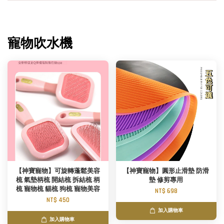
寵物吹水機
【神寶寵物】可旋轉蓬鬆美容
【神寶寵物】圓形止滑墊 防滑
梳 氣墊柄梳 開結梳 拆結梳 柄
墊 修剪專用
梳 寵物梳 貓梳 狗梳 寵物美容
NT$ 698
NT$ 450
加入購物車
加入購物車