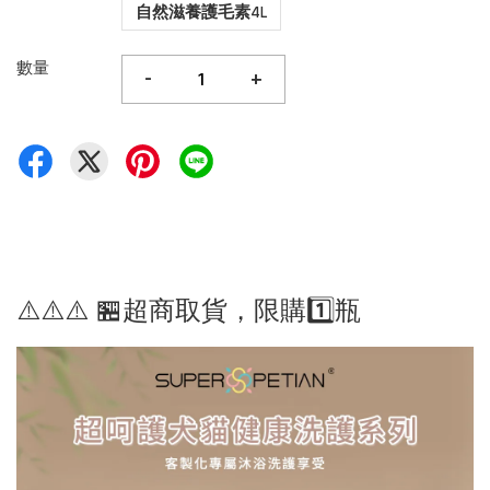
自然滋養護毛素4L
數量
-
+
⚠️⚠️⚠️ 🏪超商取貨，限購1️⃣瓶