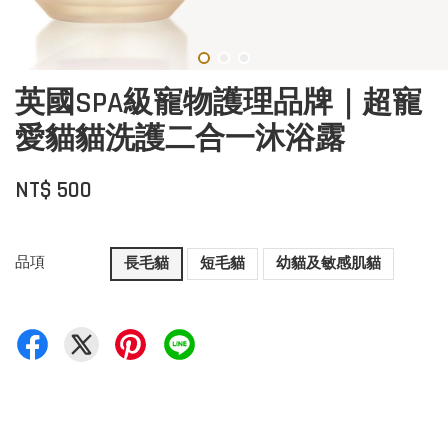
英國SPA級寵物護理品牌｜超寵
愛貓貓洗護二合一沐浴露
NT$ 500
品項
長毛貓
短毛貓
幼貓及敏感肌貓