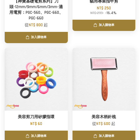
【神寶基礎電剪系列】刀
貓用專業指甲剪
頭-12mm/9mm/6mm/3mm-適
NT$ 250
用電剪：PGC-560、PGC-660、
NT$ 299
-16.4%
PGC-660
從
NT$ 800
起
加入購物車
加入購物車
美容剪刀用矽膠指環
美容木柄針梳
NT$ 60
從
NT$ 600
起
加入購物車
加入購物車