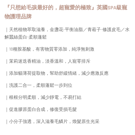
『只想給毛孩最好的，超寵愛的極致』英國SPA級寵
物護理品牌
｜天然植物萃取滋養，金盞花-平衡油脂／青葙子-修護皮毛／水
解蠶絲蛋白-柔順蓬鬆
｜18種胺基酸，有害物質零添加，純淨無刺激
｜茉莉迷迭香精油，淡香溫和，人寵零排斥
｜添加貓薄荷提取物，幫助舒緩情緒，減少應激反應
｜洗護二合一，柔順蓬鬆一步到位
｜根根分明柔順，減少靜電，不易打結
｜促進膠原蛋白合成，修復受損毛髮
｜小分子強透，深入滋養毛鱗片，煥髮原生光采