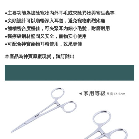
●主要功能為拔除寵物內外耳毛或夾除異物與寄生蟲等
●尖頭設計可以順暢深入耳道，避免寵物劇烈疼痛
●齒槽密合度極佳，可夾緊耳內細小毛髮，耐磨耐用
●醫療級鋼材堅固又安全，寵物安心使用
●可配合神寶寵物耳粉使用，效果更佳
本產品為神寶原廠現貨，隨訂隨出