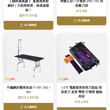
【 貓咪萬萬歲 】 夏威夷果殼
神寶五合一大電剪 (PGC-721) 用
貓砂｜天然果殼香，除臭超凝
原廠刀頭
結！
NT$ 900
從
NT$ 229
起
加入購物車
加入購物車
不鏽鋼折疊美容桌 FT-811 / 812 /
7.0寸 電鍍紫美容剪刀套組 美
813
容剪刀 直剪 彎剪 打薄剪 寵物
美容
從
NT$ 4,300
起
NT$ 2,000
加入購物車