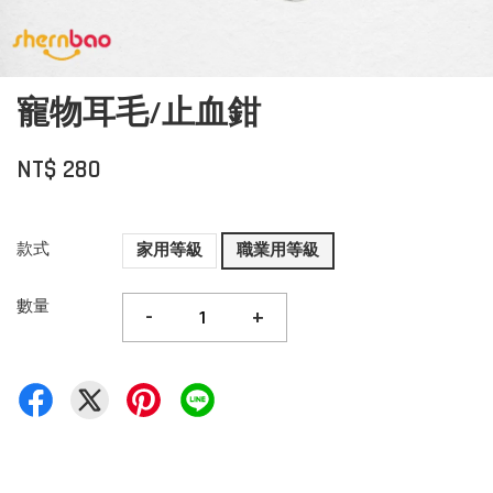
寵物耳毛/止血鉗
NT$ 280
款式
家用等級
職業用等級
數量
-
+