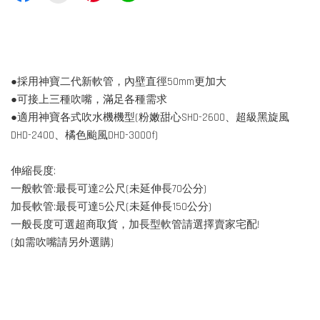
●採用神寶二代新軟管，內壁直徑50mm更加大
●可接上三種吹嘴，滿足各種需求
●適用神寶各式吹水機機型(粉嫩甜心SHD-2600、超級黑旋風
DHD-2400、橘色颱風DHD-3000f)
伸縮長度:
一般軟管:最長可達2公尺(未延伸長70公分)
加長軟管:最長可達5公尺(未延伸長150公分)
一般長度可選超商取貨，加長型軟管請選擇賣家宅配!
(如需吹嘴請另外選購)