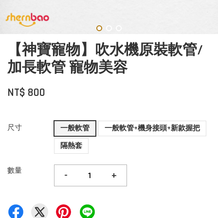
【神寶寵物】吹水機原裝軟管/
加長軟管 寵物美容
NT$ 800
尺寸
一般軟管
一般軟管+機身接頭+新款握把
隔熱套
數量
-
+