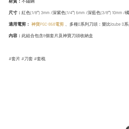
材質：
不鏽鋼
尺寸：
紅色(1/8″) 3mm /深紫色(1/4″) 6mm /深藍色(3/8″) 10mm /橘色
適用電剪：
神寶PGC-868電剪
、多種D系列刀頭：樂比laube D系列｜奧
內容：
此組合包含8個套片及神寶刀頭收納盒
#套片 #刀套 #套梳