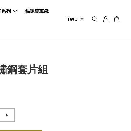
剪刀系列
貓咪萬萬歲
不鏽鋼套片組
+