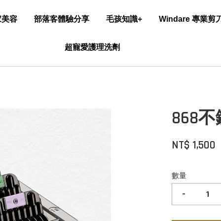
家美容
部落客體驗分享
毛孩知識+
Windare 專業
超寵愛護理洗劑
868
NT$ 1,500
數量
-