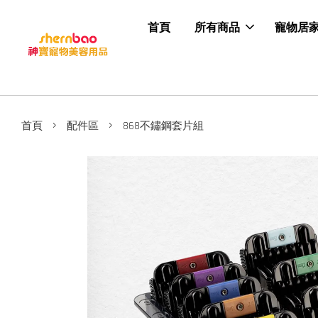
首頁
所有商品
寵物居
›
›
首頁
配件區
868不鏽鋼套片組