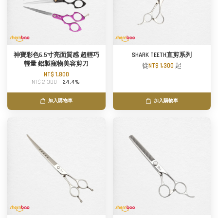
神寶彩色6.5寸亮面質感 超輕巧
SHARK TEETH直剪系列
輕量 鋁製寵物美容剪刀
從
NT$ 1,300
起
NT$ 1,800
NT$ 2,380
-24.4%
加入購物車
加入購物車