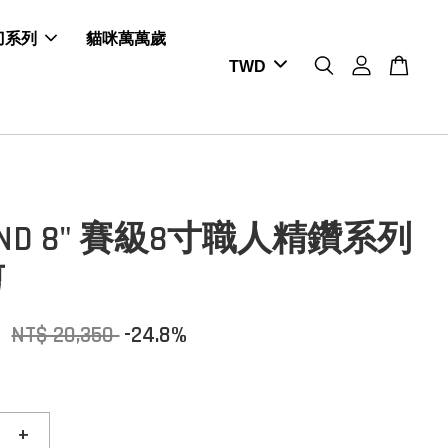
剪刀系列
貓咪萬萬歲
OND 8" 賽級8寸職人精鑽系列
剪
0
NT$ 20,350
-24.8%
+