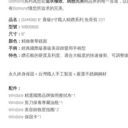
Diamond系列為您在
追求極致、病態完美
精品界的唯一首選，以
有Diamond懂您所追求的完美。
品名：
DIAMOND 8" 賽級8寸職人精鑽系列 魚骨剪 22T
型號：
WBD0800
尺寸：
8”
顏色：
精緻奢華鏡面
手柄：
經典國際級賽級美容師愛用手柄型
特色：
鑽石般的硬度及利度、適合大幅度的快速修剪、可調整
永久終身保固 x 台灣職人手工製造 x 嚴選不銹鋼鋼材
配件：
Windare 精選國際品牌御用擦拭布*1
Windare 剪刀保養專屬油瓶*1
Windare 美容師救星指圈*2
Windare 保固卡*1