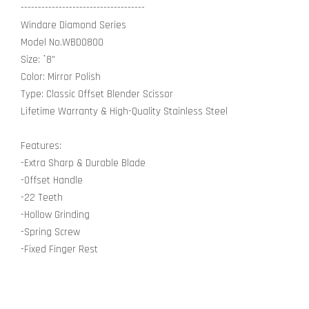
------------------------------------
Windare Diamond Series
Model No.WBD0800
Size: ˙8”
Color: Mirror Polish
Type: Classic Offset Blender Scissor
Lifetime Warranty & High-Quality Stainless Steel
Features:
-Extra Sharp & Durable Blade
-Offset Handle
-22 Teeth
-Hollow Grinding
-Spring Screw
-Fixed Finger Rest