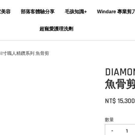
家美容
部落客體驗分享
毛孩知識+
Windare 專業
超寵愛護理洗劑
" 賽級8寸職人精鑽系列 魚骨剪
DIAM
魚骨
NT$ 15,30
數量
-