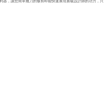
利器，讓您簡單幾刀的修剪即能快速展現賽級設計師的功力，只