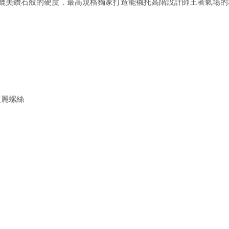
媲美鑽石般的硬度，最高規格獨家打造能襯托高階設計師王者氣場的
玻麗螺絲