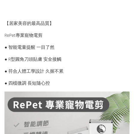
【居家美容的最高品質】
RePet專業寵物電剪
● 智能電量提醒 一目了然
● R型圓角刀頭貼膚 安全接觸
● 符合人體工學設計 久握不累
● 四檔微調 長短隨心控