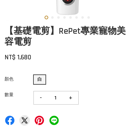
【基礎電剪】RePet專業寵物美
容電剪
NT$ 1,680
顏色
白
數量
-
+