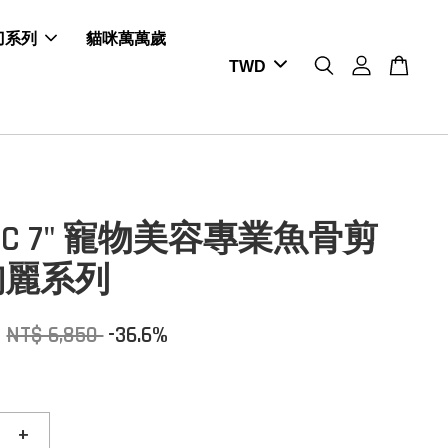
剪刀系列
貓咪萬萬歲
SIC 7" 寵物美容專業魚骨剪
絢麗系列
0
NT$ 6,850
-36.6%
+