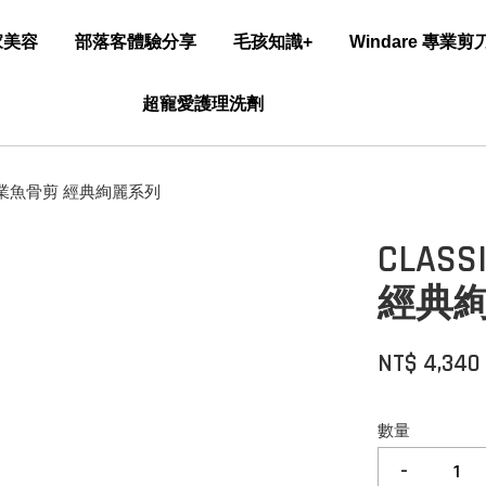
家美容
部落客體驗分享
毛孩知識+
Windare 專業
超寵愛護理洗劑
美容專業魚骨剪 經典絢麗系列
CLAS
經典
NT$ 4,34
數量
-