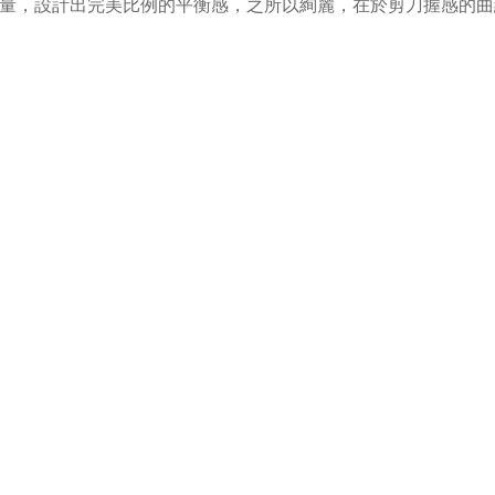
剪刀重量，設計出完美比例的平衡感，之所以絢麗，在於剪刀握感