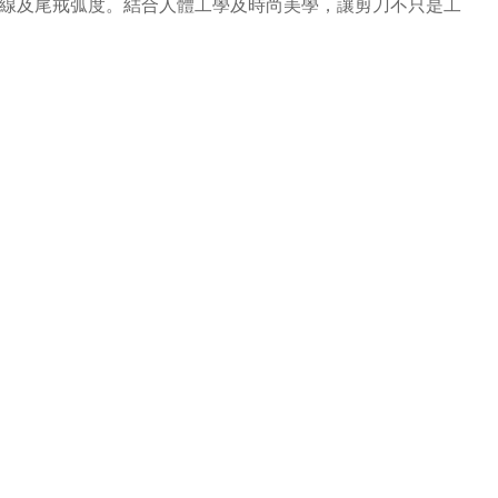
的曲線及尾戒弧度。結合人體工學及時尚美學，讓剪刀不只是工