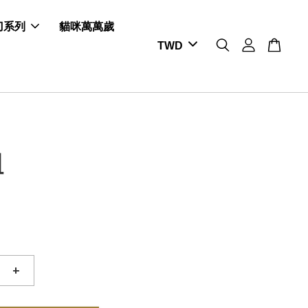
剪刀系列
貓咪萬萬歲
組
+