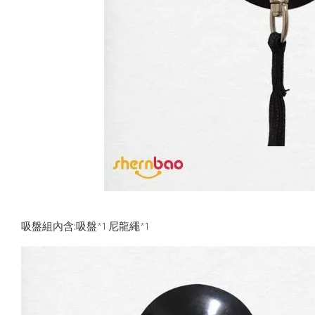
吸盤組內含:吸盤*1 尼龍繩*1