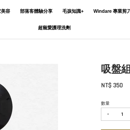
家美容
部落客體驗分享
毛孩知識+
Windare 專業
超寵愛護理洗劑
吸盤
NT$ 350
數量
-