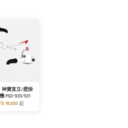
】神寶直立/壁掛
PSD-920/921
T$ 18,000
起