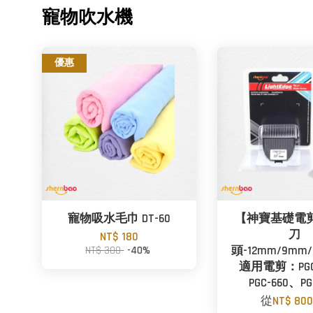
寵物吹水機
優惠
寵物吸水毛巾 DT-60
【神寶基礎電
刀
NT$ 180
NT$ 300
-40%
頭-12mm/9mm/
適用電剪：PGC
PGC-660、PG
從
NT$ 80