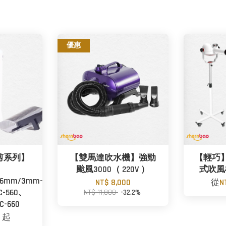
優惠
剪系列】
【雙馬達吹水機】強勁
【輕巧
颱風3000（ 220V ）
式吹風機 
6mm/3mm-
NT$ 8,000
從
N
-560、
NT$ 11,800
-32.2%
C-660
0
起