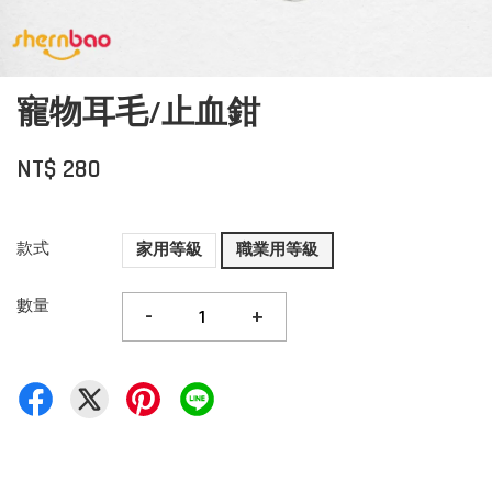
寵物耳毛/止血鉗
NT$ 280
款式
家用等級
職業用等級
數量
-
+