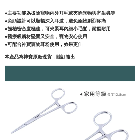
●主要功能為拔除寵物內外耳毛或夾除異物與寄生蟲等
●尖頭設計可以順暢深入耳道，避免寵物劇烈疼痛
●齒槽密合度極佳，可夾緊耳內細小毛髮，耐磨耐用
●醫療級鋼材堅固又安全，寵物安心使用
●可配合神寶寵物耳粉使用，效果更佳
本產品為神寶原廠現貨，隨訂隨出