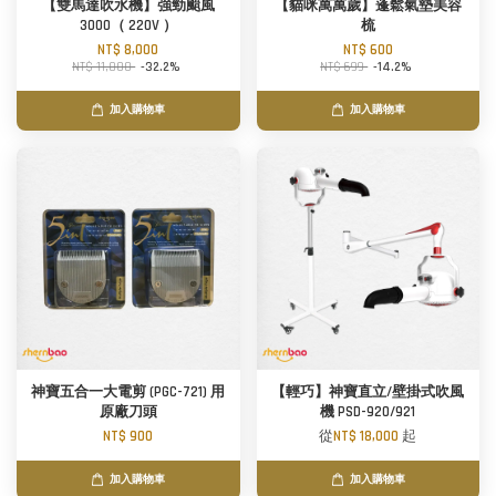
【雙馬達吹水機】強勁颱風
【貓咪萬萬歲】蓬鬆氣墊美容
3000（ 220V ）
梳
NT$ 8,000
NT$ 600
NT$ 11,800
-32.2%
NT$ 699
-14.2%
加入購物車
加入購物車
神寶五合一大電剪 (PGC-721) 用
【輕巧】神寶直立/壁掛式吹風
原廠刀頭
機 PSD-920/921
NT$ 900
從
NT$ 18,000
起
加入購物車
加入購物車