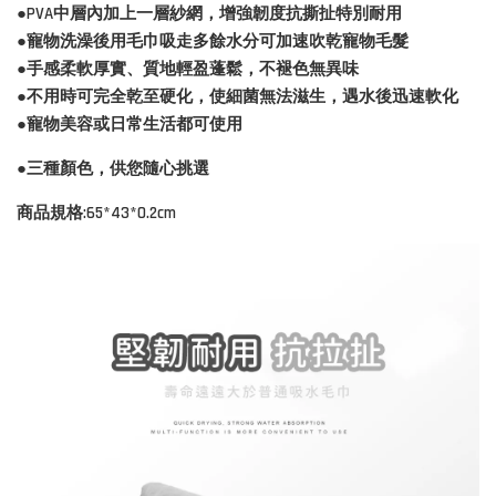
●PVA中層內加上一層紗網，增強韌度抗撕扯特別耐用
●寵物洗澡後用毛巾吸走多餘水分可加速吹乾寵物毛髮
●手感柔軟厚實、質地輕盈蓬鬆，不褪色無異味
●不用時可完全乾至硬化，使細菌無法滋生，遇水後迅速軟化
●寵物美容或日常生活都可使用
●三種顏色，供您隨心挑選
商品規格:65*43*0.2cm