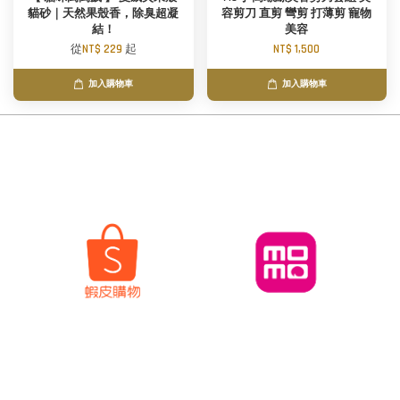
貓砂｜天然果殼香，除臭超凝
容剪刀 直剪 彎剪 打薄剪 寵物
結！
美容
從
NT$ 229
起
NT$ 1,500
加入購物車
加入購物車