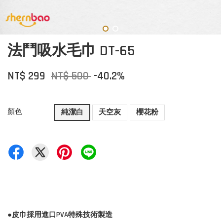
法鬥吸水毛巾 DT-65
NT$ 299
NT$ 500
-40.2%
顏色
純潔白
天空灰
櫻花粉
●皮巾採用進口PVA特殊技術製造