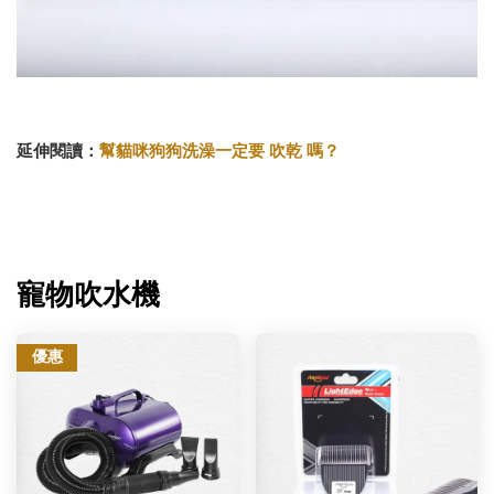
延伸閱讀：
幫貓咪狗狗洗澡一定要 吹乾 嗎？
寵物吹水機
優惠