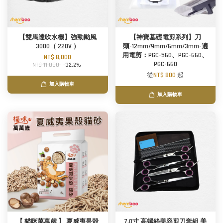
【雙馬達吹水機】強勁颱風
【神寶基礎電剪系列】刀
3000（ 220V ）
頭-12mm/9mm/6mm/3mm-適
用電剪：PGC-560、PGC-660、
NT$ 8,000
PGC-660
NT$ 11,800
-32.2%
從
NT$ 800
起
加入購物車
加入購物車
【 貓咪萬萬歲 】 夏威夷果殼
7.0寸 高螺絲美容剪刀套組 美