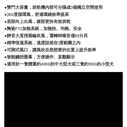
●雙門大容量，烘乾機內部可分隔成3個獨立空間使用
●360度循環風，舒適環繞效率提高
●底部向上出風，腹部更快有效烘乾
●陶瓷PTC加熱系統，加熱快、均熱、安全
●靜音大直徑風輪吹風，運轉時噪音僅65分貝
●精準恆溫系統，溫度誤差在1度範圍之內
●可調式風口，讓風吹在您想要的位置上提升效率
●智能觸控螢幕，方便操作、直觀顯示
●適用於一隻體重約40KG的中大型犬或三隻約10KG的小型犬