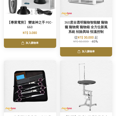
【專業電剪】 變速神之手 PGC-
360度全透明寵物智能艙 寵物
660
籠 寵物窩 寵物箱 全方位新風
系統 袪除異味 恒溫控制
NT$ 3,080
從
NT$ 30,000
起
NT$ 50,000
-40%
加入購物車
加入購物車