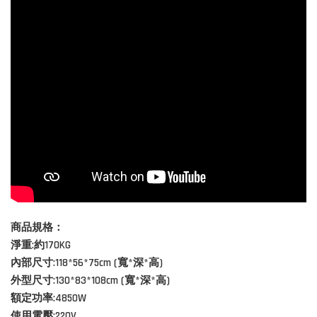
商品規格：
淨重:約170KG
內部尺寸:118*56*75cm (寬*深*高)
外型尺寸:130*83*108cm (寬*深*高)
額定功率:4850W
使用電壓:
220V