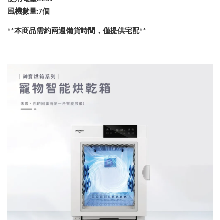
風機數量:7
個
**本商品需約兩週備貨時間，僅提供宅配**