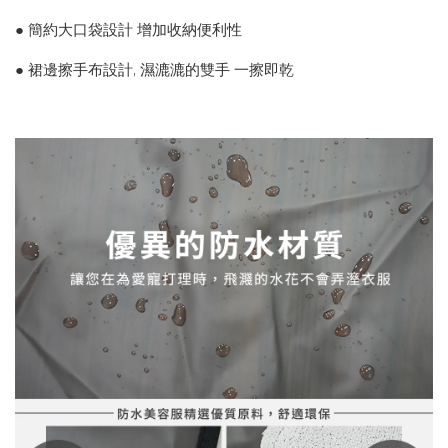
● 簡約大口袋設計 增加收納便利性
● 裙邊擦手布設計, 濕漉漉的雙手 一擦即乾