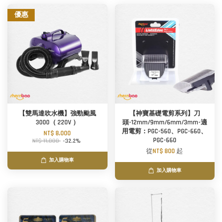
優惠
【雙馬達吹水機】強勁颱風
【神寶基礎電剪系列】刀
3000（ 220V ）
頭-12mm/9mm/6mm/3mm-適
用電剪：PGC-560、PGC-660、
NT$ 8,000
PGC-660
NT$ 11,800
-32.2%
從
NT$ 800
起
加入購物車
加入購物車