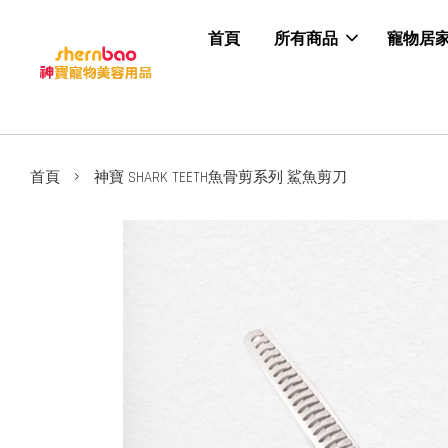
首頁
所有商品
寵物居
›
首頁
神寶 SHARK TEETH魚骨剪系列 鯊魚剪刀