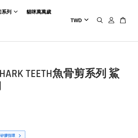
剪刀系列
貓咪萬萬歲
HARK TEETH魚骨剪系列 鯊
刀
用矽膠指環