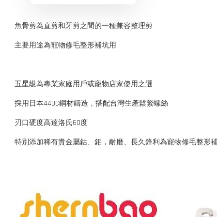
魚骨剪為直剪和牙剪之間的一種兼容整理剪
主要用途為寵物修毛整形補坑用
五星級為專業家庭用戶或寵物店家使用之選
採用日本440C鋼材鑄造，搭配台灣生產鬆緊螺絲
刃口硬度高達洛氏60度
特別添加稀有貴金屬鈷、鉬，耐磨、長久鋒利為寵物修毛整形