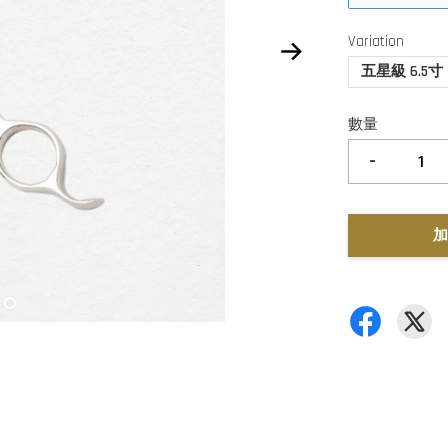
Variation
五星級 6.5寸
數量
-
加