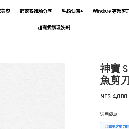
家美容
部落客體驗分享
毛孩知識+
Windare 專業
超寵愛護理洗劑
神寶 S
魚剪
NT$ 4,000
適用優惠
加購美容剪刀