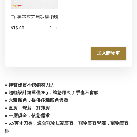
美容剪刀用矽膠指環
-
+
NT$ 60
加入購物車
● 神寶優質不銹鋼材刀刃
● 超輕設計總重僅36g，讓您用久了手也不會酸
● 六種顏色，提供多種顏色選擇
● 直剪，彎剪，打薄剪
● 一應俱全，依您需求
● 6.5英寸刀長，適合寵物居家美容
，寵物美容學院
，寵物美容
師