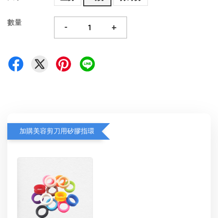
數量
-
+
加購美容剪刀用矽膠指環