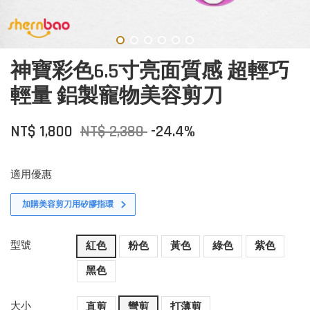
神寶彩色6.5寸亮面質感 超輕巧
輕量 鋁製寵物美容剪刀
NT$ 1,800
NT$ 2,380
-24.4%
適用優惠
加購美容剪刀用矽膠指環
型號
紅色
粉色
黃色
綠色
紫色
黑色
大小
直剪
彎剪
打薄剪