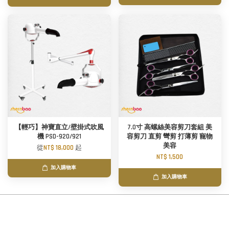
【輕巧】神寶直立/壁掛式吹風
7.0寸 高螺絲美容剪刀套組 美
機 PSD-920/921
容剪刀 直剪 彎剪 打薄剪 寵物
美容
從
NT$ 18,000
起
NT$ 1,500
加入購物車
加入購物車