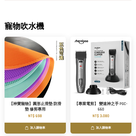
寵物吹水機
【神寶寵物】圓形止滑墊 防滑
【專業電剪】 變速神之手 PGC-
墊 修剪專用
660
NT$ 698
NT$ 3,080
加入購物車
加入購物車