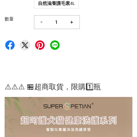
自然滋養護毛素4L
數量
-
+
⚠️⚠️⚠️ 🏪超商取貨，限購1️⃣瓶