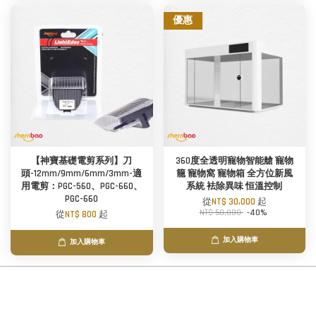
優惠
【神寶基礎電剪系列】刀
360度全透明寵物智能艙 寵物
頭-12mm/9mm/6mm/3mm-適
籠 寵物窩 寵物箱 全方位新風
用電剪：PGC-560、PGC-660、
系統 袪除異味 恒溫控制
PGC-660
從
NT$ 30,000
起
NT$ 50,000
-40%
從
NT$ 800
起
加入購物車
加入購物車