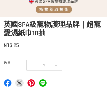
英國SPA級寵物護理品牌｜超寵
愛濕紙巾10抽
NT$ 25
數量
-
+