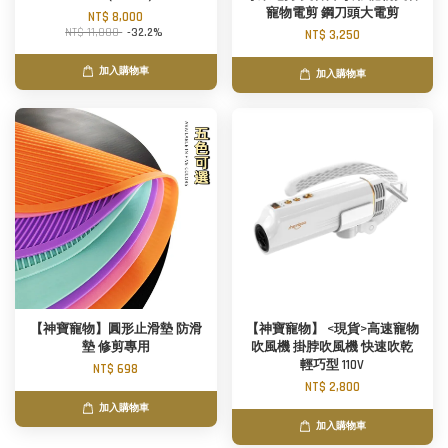
寵物電剪 鋼刀頭大電剪
NT$ 8,000
NT$ 11,800
-32.2%
NT$ 3,250
加入購物車
加入購物車
【神寶寵物】圓形止滑墊 防滑
【神寶寵物】 <現貨>高速寵物
墊 修剪專用
吹風機 掛脖吹風機 快速吹乾
輕巧型 110V
NT$ 698
NT$ 2,800
加入購物車
加入購物車